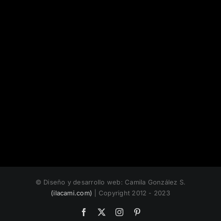
© Diseño y desarrollo web: Camila González S.
(ilacami.com)
| Copyright 2012 - 2023
Facebook
X
Instagram
Pinterest